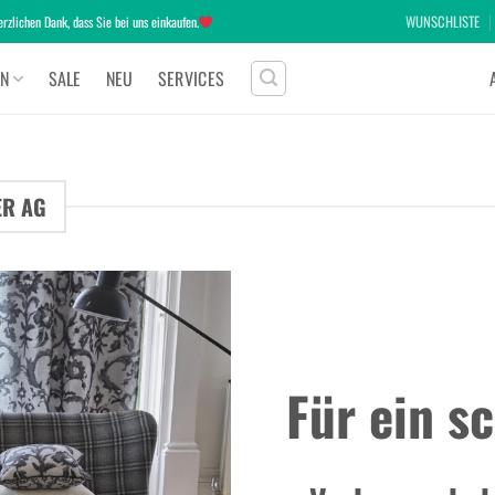
WUNSCHLISTE
zlichen Dank, dass Sie bei uns einkaufen.
N
SALE
NEU
SERVICES
ER AG
Für ein s