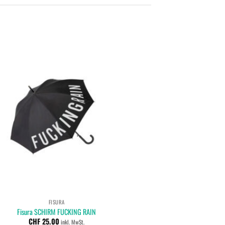
-20%
Add to
wishlist
+
FISURA
SCHIRM, KN
Fisura SCHIRM FUCKING RAIN
Designers Guild KNIRPS K
Ursprüng
CHF
25.00
CHF
75.00
CHF
60
inkl. MwSt.